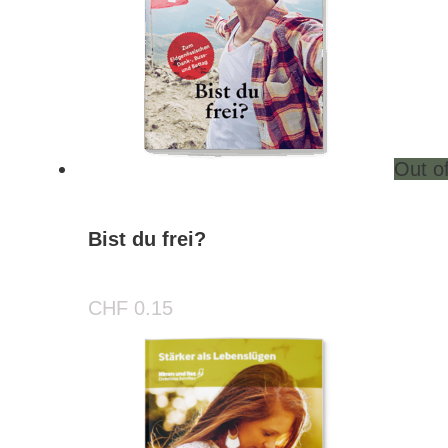
Out o
Bist du frei?
CHF
0.15